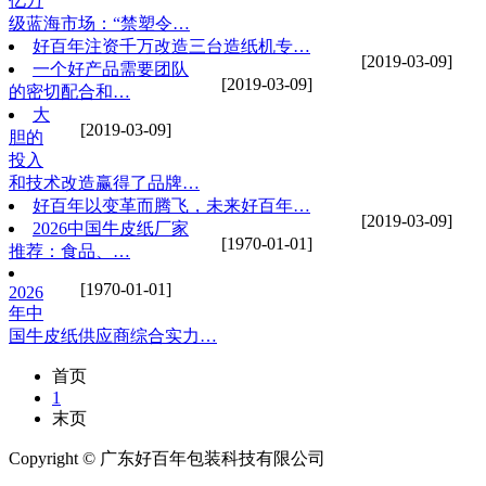
亿万
级蓝海市场：“禁塑令…
好百年注资千万改造三台造纸机专…
[2019-03-09]
一个好产品需要团队
[2019-03-09]
的密切配合和…
大
[2019-03-09]
胆的
投入
和技术改造赢得了品牌…
好百年以变革而腾飞，未来好百年…
[2019-03-09]
2026中国牛皮纸厂家
[1970-01-01]
推荐：食品、…
[1970-01-01]
2026
年中
国牛皮纸供应商综合实力…
首页
1
末页
Copyright © 广东好百年包装科技有限公司