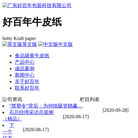
好百年牛皮纸
hoby Kraft paper
英文版
中文版
食品级黄牛皮纸
产品中心
成品案例
新闻中心
关于好百年
联系好百年
公司资讯
栏目列表
“禁塑令”背后：为何纸吸管稳赢…
[2020-09-28]
石总经理采访总提纲
[2020-08-17]
（精品）
下
[2020-08-17]
一个